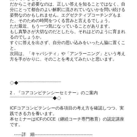
だからこそ必要なのは、正しい答えを知ることではなく、自
分にとって都合のよい解釈に流されていないかを問い続ける
姿勢なのかもしれません。エグゼクティブコーチングもま
た、そのための時間をつくる営みと言えるでしょう。
ただ最近、もう一つ気になっていることがあります。
もし真摯さが大切なのだとしたら、それはどのように育まれ
るのでしょうか。
すぐに答えを出さず、自分の思い込みをいったん脇に置くこ
と。
次回は、「キャパシティ」や「アンラーニング」という考え
方を手がかりに、そのことを考えてみたいと思います。
◇◆¨¨¨¨¨¨¨¨¨¨¨¨¨¨¨¨¨¨¨¨¨¨¨¨¨¨¨¨
2．『コアコンピテンシーセミナー』のご案内
¨¨¨¨¨¨¨¨¨¨¨¨¨¨¨¨¨¨¨¨¨¨¨¨¨¨¨¨◆◇
ICFコアコンピテンシーの各項目の考え方を確認しつつ、実
践できる力を養います。
本セミナーはICFのCCE（継続コーチ専門教育）の認定講座
です。
-----詳 細--------------------------------------