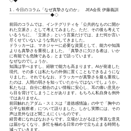
◇◆¨¨¨¨¨¨¨¨¨¨¨¨¨¨¨¨¨¨¨¨¨¨¨¨¨¨¨¨
1．今日のコラム「なぜ真摯さなのか」 JEA会長 伊藤義訓
¨¨¨¨¨¨¨¨¨¨¨¨¨¨¨¨¨¨¨¨¨¨¨¨¨¨¨¨◆◇
前回のコラムでは、インテグリティを「公共的なものに開か
れた立派さ」として考えてみました。ただ、その後も考えて
いるうちに、「立派さ」という言葉だけでは、まだ何か言い
尽くせていないような気がしてきました。
ドラッカーは、マネジャーに必要な資質として、能力や知識
よりも真摯さを重視しました。「真摯さに欠ける者は、いか
に有能でも危険である」とまで語っています。
なぜなのでしょうか。
知識は学べますし、経験で能力も高まります。AIが発達した
現代、その多くは私たちの外側に置くこともできるようにな
りました。それでもなお、ドラッカーが真摯さを最も重視し
たのは、人間の弱さを知っていたからではないでしょうか。
私たちは、自分に都合のよい情報に安心し、耳の痛い意見か
ら目を背けてしまうことがあります。もちろん私自身も例外
ではありません。
前回触れたアダム・スミスは『道徳感情論』の中で「胸中の
公平な観察者」について語りました。しかし実際には、その
声は意外なほど聞こえにくいものです。
経営者になればなおさらです。立場が上がるほど率直な意見
は届かなくなり、多忙を極める日常の中で立ち止まる時間も
減っていきます。