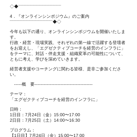
◇◆¨¨¨¨¨¨¨¨¨¨¨¨¨¨¨¨¨¨¨¨¨¨¨¨¨¨¨¨
4．『オンラインシンポジウム』のご案内
¨¨¨¨¨¨¨¨¨¨¨¨¨¨¨¨¨¨¨¨¨¨¨¨¨¨¨¨◆◇
今年も以下の通り、オンラインシンポジウムを開催いたしま
す。
行政・経営・現場実践、それぞれの第一線で活躍する登壇者
をお迎えし、「エグゼクティブコーチを経営のインフラに」
をテーマに、対話・伴走支援・組織変革の可能性について、
ともに考え、学びを深めていきます。
経営者支援やコーチングに関わる皆様、是非ご参加くださ
い。
-----概 要--------------------------------------
テーマ：
「エグゼクティブコーチを経営のインフラに」
日時：
1日目：7月24日（金）15:00〜17:00
2日目：7月25日（土）14:00〜16:30
プログラム：
【1日目】7月24日（金）15:00〜17:00