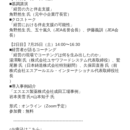
■基調講演
「経営の力と伴走支援」
角野然生 氏（元中小企業庁長官）
■クロストーク
「経営における伴走支援の可能性」
角野然生 氏、五十嵐久（JEA名誉会長）、伊藤義訓（JEA会
長）
【2日目】7月25日（土）14:00〜16:30
■経営者が語るコーチング
「経営の現場でコーチングは何を生み出したのか」
湯澤剛 氏（株式会社ユサワフードシステム代表取締役）、鷲
尾勝 氏（日本鋳造株式会社特別顧問）、久保田直善 氏（前
株式会社エスアールエル・インターナショナル代表取締役社
長
）
■導入事例紹介
「エスエス製薬株式会社成田工場事例」
岩本美雪 氏×山本知子 氏
形式：オンライン（Zoom予定）
参加費：無料
------------------------------------------------
○お申込はこちら↓