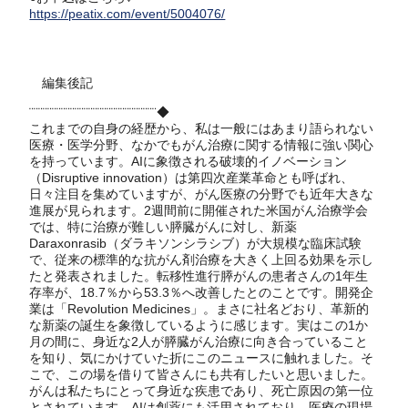
https://peatix.com/event/5004076/
編集後記
¨¨¨¨¨¨¨¨¨¨¨¨¨¨¨¨¨¨¨¨¨¨¨¨¨¨¨¨◆
これまでの自身の経歴から、私は一般にはあまり語られない
医療・医学分野、なかでもがん治療に関する情報に強い関心
を持っています。AIに象徴される破壊的イノベーション
（Disruptive innovation）は第四次産業革命とも呼ばれ、
日々注目を集めていますが、がん医療の分野でも近年大きな
進展が見られます。2週間前に開催された米国がん治療学会
では、特に治療が難しい膵臓がんに対し、新薬
Daraxonrasib（ダラキソンシラシブ）が大規模な臨床試験
で、従来の標準的な抗がん剤治療を大きく上回る効果を示し
たと発表されました。転移性進行膵がんの患者さんの1年生
存率が、18.7％から53.3％へ改善したとのことです。開発企
業は「Revolution Medicines」。まさに社名どおり、革新的
な新薬の誕生を象徴しているように感じます。実はこの1か
月の間に、身近な2人が膵臓がん治療に向き合っていること
を知り、気にかけていた折にこのニュースに触れました。そ
こで、この場を借りて皆さんにも共有したいと思いました。
がんは私たちにとって身近な疾患であり、死亡原因の第一位
とされています。AIは創薬にも活用されており、医療の現場