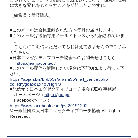
に大きな変化をもたらすことを期待したいですね。
（編集長：新藤隆志）
─────────────────────────
■このメールは会員登録された方へ毎月お届けします。
■このメールは送信専用メールアドレスから配信されていま
す。
こちらにご返信いただいてもお答えできませんのでご了承
ください。
■日本エグゼクティブコーチ協会へのお問合せはこちら
https://jea.jp/contact/
■このメール配信を解除したい場合は下記URLより行って下
さい。
https://abjan.biz/brd/55s/arashi55/mail_cancel.php?
cd=RhygqaxdLxhoVHgfP8
■配信元：日本エグゼクティブコーチ協会 (JEA) 事務局
ホームページ：
https://jea.jp/
Facebookページ：
https://www.facebook.com/jea20191202
©︎ 一般社団法人日本エグゼクティブコーチ協会 All Rights
Reserved.
─────────────────────────