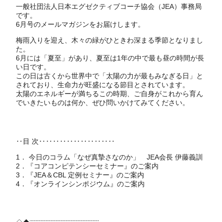
一般社団法人日本エグゼクティブコーチ協会（JEA）事務局
です。
6月号のメールマガジンをお届けします。
梅雨入りを迎え、木々の緑がひときわ深まる季節となりまし
た。
6月には「夏至」があり、夏至は1年の中で最も昼の時間が長
い日です。
この日は古くから世界中で「太陽の力が最もみなぎる日」と
されており、生命力が旺盛になる節目とされています。
太陽のエネルギーが満ちるこの時期、ご自身がこれから育ん
でいきたいものは何か、ぜひ問いかけてみてください。
‥目 次‥‥‥‥‥‥‥‥‥‥‥
1． 今日のコラム「なぜ真摯さなのか」 JEA会長 伊藤義訓
2．『コアコンピテンシーセミナー』のご案内
3．『JEA＆CBL 定例セミナー』のご案内
4．『オンラインシンポジウム』のご案内