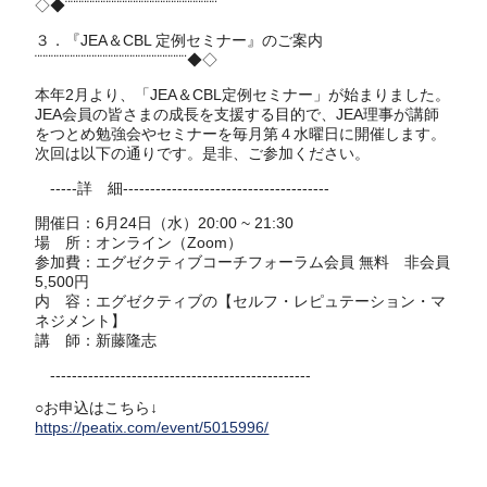
◇◆¨¨¨¨¨¨¨¨¨¨¨¨¨¨¨¨¨¨¨¨¨¨¨¨¨¨¨¨
３．『JEA＆CBL 定例セミナー』のご案内
¨¨¨¨¨¨¨¨¨¨¨¨¨¨¨¨¨¨¨¨¨¨¨¨¨¨¨¨◆◇
本年2月より、「JEA＆CBL定例セミナー」が始まりました。
JEA会員の皆さまの成長を支援する目的で、JEA理事が講師
をつとめ勉強会やセミナーを毎月第４水曜日に開催します。
次回は以下の通りです。是非、ご参加ください。
-----詳 細--------------------------------------
開催日：6月24日（水）20:00 ~ 21:30
場 所：オンライン（Zoom）
参加費：エグゼクティブコーチフォーラム会員 無料 非会員
5,500円
内 容：エグゼクティブの【セルフ・レピュテーション・マ
ネジメント】
講 師：新藤隆志
------------------------------------------------
○お申込はこちら↓
https://peatix.com/event/5015996/