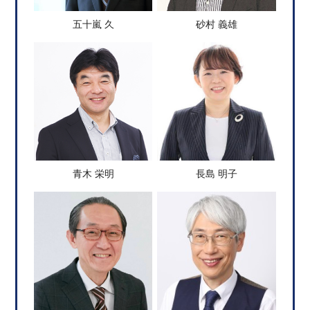
五十嵐 久
砂村 義雄
青木 栄明
長島 明子