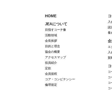
HOME
コ
入
JEAについて
認
目指すコーチ像
養
活動領域
企
会長挨拶
目的と理念
エ
協会の概要
入
アクセスマップ
賛
役員紹介
コ
定款
コ
会員規程
コ
コア・コンピテンシー
コ
倫理規定
コ