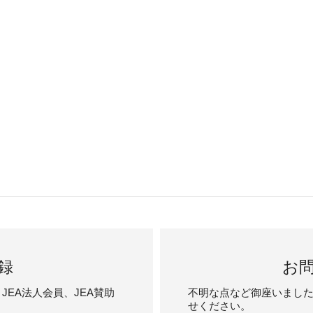
録
お
JEA法人会員、JEA賛助
不明な点など御座いまし
せください。