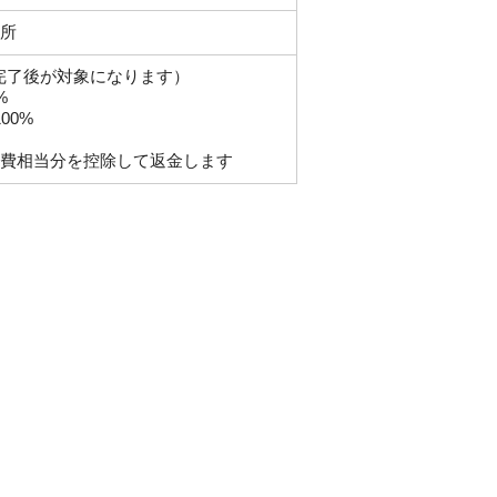
所
い完了後が対象になります）
%
00%
費相当分を控除して返金します