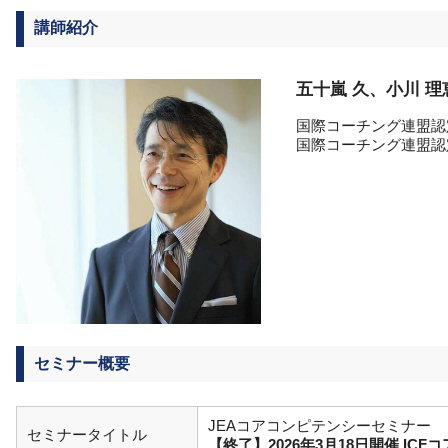
講師紹介
五十嵐 久、小川 理
国際コーチング連盟認
国際コーチング連盟認
セミナー概要
JEAコアコンピテンシーセミナー
セミナータイトル
【終了】2026年3月18日開催 IC