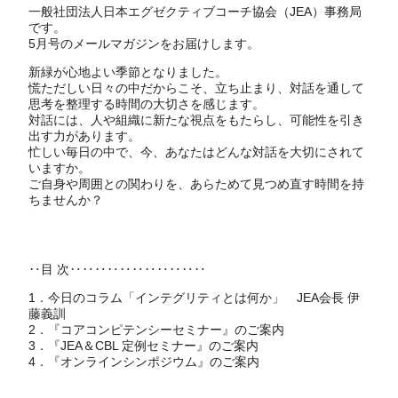
一般社団法人日本エグゼクティブコーチ協会（JEA）事務局
です。
5月号のメールマガジンをお届けします。
新緑が心地よい季節となりました。
慌ただしい日々の中だからこそ、立ち止まり、対話を通して
思考を整理する時間の大切さを感じます。
対話には、人や組織に新たな視点をもたらし、可能性を引き
出す力があります。
忙しい毎日の中で、今、あなたはどんな対話を大切にされて
いますか。
ご自身や周囲との関わりを、あらためて見つめ直す時間を持
ちませんか？
‥目 次‥‥‥‥‥‥‥‥‥‥‥
1．今日のコラム「インテグリティとは何か」 JEA会長 伊
藤義訓
2．『コアコンピテンシーセミナー』のご案内
3．『JEA＆CBL 定例セミナー』のご案内
4．『オンラインシンポジウム』のご案内