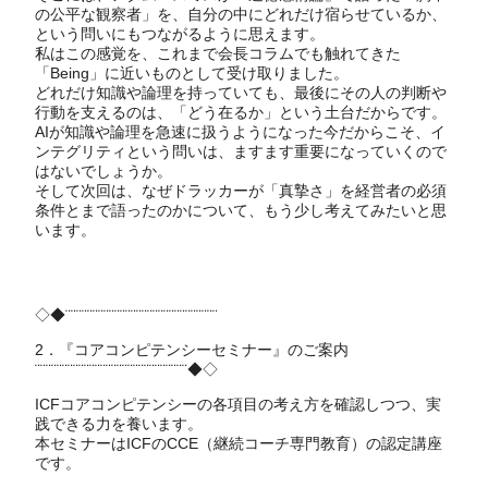
の公平な観察者」を、自分の中にどれだけ宿らせているか、
という問いにもつながるように思えます。
私はこの感覚を、これまで会長コラムでも触れてきた
「Being」に近いものとして受け取りました。
どれだけ知識や論理を持っていても、最後にその人の判断や
行動を支えるのは、「どう在るか」という土台だからです。
AIが知識や論理を急速に扱うようになった今だからこそ、イ
ンテグリティという問いは、ますます重要になっていくので
はないでしょうか。
そして次回は、なぜドラッカーが「真摯さ」を経営者の必須
条件とまで語ったのかについて、もう少し考えてみたいと思
います。
◇◆¨¨¨¨¨¨¨¨¨¨¨¨¨¨¨¨¨¨¨¨¨¨¨¨¨¨¨¨
2．『コアコンピテンシーセミナー』のご案内
¨¨¨¨¨¨¨¨¨¨¨¨¨¨¨¨¨¨¨¨¨¨¨¨¨¨¨¨◆◇
ICFコアコンピテンシーの各項目の考え方を確認しつつ、実
践できる力を養います。
本セミナーはICFのCCE（継続コーチ専門教育）の認定講座
です。