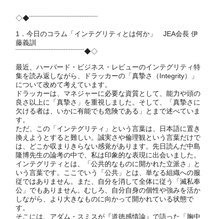
◇◆¨¨¨¨¨¨¨¨¨¨¨¨¨¨¨¨¨¨¨¨¨¨¨¨¨¨¨¨
1．今日のコラム「インテグリティとは何か」 JEA会長 伊
藤義訓
¨¨¨¨¨¨¨¨¨¨¨¨¨¨¨¨¨¨¨¨¨¨¨¨¨¨¨¨◆◇
最近、ハーバード・ビジネス・レビューのインテグリティ特
集を読み返しながら、ドラッカーの「真摯さ（Integrity）」
について改めて考えています。
ドラッカーは、マネジャーに必要な資質として、能力や頭の
良さ以上に「真摯さ」を重視しました。そして、「真摯さに
欠ける者は、いかに有能でも危険である」とまで述べていま
す。
ただ、この「インテグリティ」という言葉は、日本語に置き
換えようとすると難しい。誠実さや倫理観という言葉だけで
は、どこか収まりきらない感覚があります。先日読んだ中島
隆博先生の論考の中で、私は印象的な表現に出会いました。
インテグリティとは、「公共的なものに開かれた立派さ」と
いう言葉です。ここでいう「公共」とは、単なる組織への服
従ではありません。また、自分を消して全体に従う「滅私奉
公」でもありません。むしろ、自分自身の個性や強みを活か
しながら、より大きなものに向かって開かれている状態で
す。
そこには、アダム・スミスが『道徳感情論』で語った「胸中