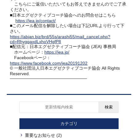
こちらにご返信いただいてもお答えできませんのでご了承
ください。
■日本エグゼクティブコーチ協会へのお問合せはこちら
https://jea.jp/contact/
■このメール配信を解除したい場合は下記URLより行って下
さい。
https://abjan.biz/brd/55s/arashi55/mail_cancel.php?
cd=RhygqaxdLxhoVHgfP8
■配信元：日本エグゼクティブコーチ協会 (JEA) 事務局
ホームページ：
https://jea.jp/
Facebookページ：
https://www.facebook.com/jea20191202
©︎ 一般社団法人日本エグゼクティブコーチ協会 All Rights
Reserved.
─────────────────────────
検索
カテゴリ
重要なお知らせ (2)