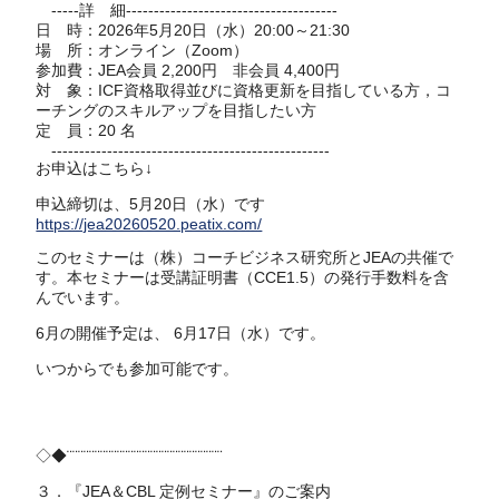
-----詳 細--------------------------------------
日 時：2026年5月20日（水）20:00～21:30
場 所：オンライン（Zoom）
参加費：JEA会員 2,200円 非会員 4,400円
対 象：ICF資格取得並びに資格更新を目指している方，コ
ーチングのスキルアップを目指したい方
定 員：20 名
--------------------------------------------------
お申込はこちら↓
申込締切は、5月20日（水）です
https://jea20260520.peatix.com/
このセミナーは（株）コーチビジネス研究所とJEAの共催で
す。本セミナーは受講証明書（CCE1.5）の発行手数料を含
んでいます。
6月の開催予定は、 6月17日（水）です。
いつからでも参加可能です。
◇◆¨¨¨¨¨¨¨¨¨¨¨¨¨¨¨¨¨¨¨¨¨¨¨¨¨¨¨¨
３．『JEA＆CBL 定例セミナー』のご案内