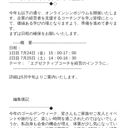
¨¨¨¨¨¨¨¨¨¨¨¨¨¨¨¨¨¨¨¨¨¨¨¨¨¨¨¨◆◇
今年も以下の通り、オンラインシンポジウムを開催いたしま
す。企業の経営者を支援するコーチングを学ぶ皆様にとっ
て、価値ある学びの場となりますよう、準備を進めて参りま
す。
まずは日程の確保をお願いいたします。
-----概 要--------------------------------------
日程：
1日目 7月24日（金） 15：00-17：00
2日目 7月25日（土） 14：00-16：30
テーマ： 「エグゼクティブコーチを経営のインフラに」
------------------------------------------------
詳細は5月中旬よりご案内いたします。
編集後記
¨¨¨¨¨¨¨¨¨¨¨¨¨¨¨¨¨¨¨¨¨¨¨¨¨¨¨¨◆
今年のゴールデンウィーク、皆さんもご家族やご友人とイベ
ントや旅行など、楽しい時間を過ごされたのではないでしょ
うか。私自身も会食の機会が増え、体重が少し気になってい